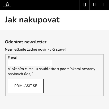
K
Přejít
Hledat
Nákup
M
Přihlášení
na
o
obsah
Zpět
Zpět
košík
š
Jak nakupovat
í
C
k
Z
o
á
p
Odebírat newsletter
p
o
Nezmeškejte žádné novinky či slevy!
a
t
t
ř
E-mail
í
e
Vložením e-mailu souhlasíte s
podmínkami ochrany
b
osobních údajů
u
j
PŘIHLÁSIT SE
e
t
e
n